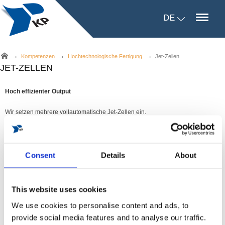
DE
→
→
→
Kompetenzen
Hochtechnologische Fertigung
Jet-Zellen
JET-ZELLEN
Hoch effizienter Output
Wir setzen mehrere vollautomatische Jet-Zellen ein.
Jede Jet-Zelle besteht aus vier oder fünf identischen MAZAK CNC-
Bearbeitungszentren, die alle mit vollautomatischen hydraulischen
Spannvorrichtungen ausgerüstet sind und von einem Arbeitsroboter bedient
Consent
Details
About
werden.
Unsere Jet-Zellen wurden dafür optimiert, entweder fortlaufend identische
This website uses cookies
Komponenten herzustellen, oder viele verschiedene Varianten in kleineren
We use cookies to personalise content and ads, to
Stückzahlen.
provide social media features and to analyse our traffic.