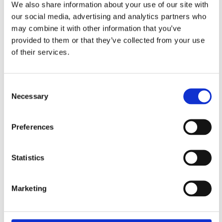
Die Jet-Zellen sind mit einem hohen Grad an Flexibilität ausgestattet, so dass
We also share information about your use of our site with
man beispielsweise eine oder mehrere Maschinen im manuellen Modus
our social media, advertising and analytics partners who
bedienen kann, während der Roboter weiterhin die restlichen Maschinen
may combine it with other information that you’ve
bedient.
provided to them or that they’ve collected from your use
of their services.
Schon bei einer Serienzahl von 50 Stück pro Variante arbeiten diese Jet-Zellen
optimal.
Consent
Necessary
Selection
Preferences
Statistics
Marketing